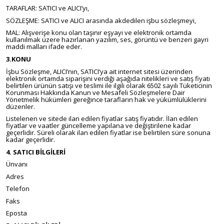
TARAFLAR: SATICI ve ALICI’yı,
SÖZLEŞME: SATICI ve ALICI arasında akdedilen işbu sözleşmeyi,
MAL: Alışverişe konu olan taşınır eşyayı ve elektronik ortamda
kullanılmak üzere hazırlanan yazılım, ses, görüntü ve benzeri gayri
maddi malları ifade eder.
3.KONU
İşbu Sözleşme, ALICI’nın, SATICI’ya ait internet sitesi üzerinden
elektronik ortamda siparişini verdiği aşağıda nitelikleri ve satış fiyatı
belirtilen ürünün satışı ve teslimi ile ilgili olarak 6502 sayılı Tüketicinin
Korunması Hakkında Kanun ve Mesafeli Sözleşmelere Dair
Yönetmelik hükümleri gereğince tarafların hak ve yükümlülüklerini
düzenler.
Listelenen ve sitede ilan edilen fiyatlar satış fiyatıdır. İlan edilen
fiyatlar ve vaatler güncelleme yapılana ve değiştirilene kadar
geçerlidir. Süreli olarak ilan edilen fiyatlar ise belirtilen süre sonuna
kadar geçerlidir.
4. SATICI BİLGİLERİ
Ünvanı
Adres
Telefon
Faks
Eposta