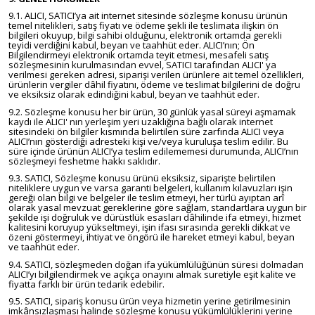
9.1. ALICI, SATICI’ya ait internet sitesinde sözleşme konusu ürünün
temel nitelikleri, satış fiyatı ve ödeme şekli ile teslimata ilişkin ön
bilgileri okuyup, bilgi sahibi olduğunu, elektronik ortamda gerekli
teyidi verdiğini kabul, beyan ve taahhüt eder. ALICI’nın; Ön
Bilgilendirmeyi elektronik ortamda teyit etmesi, mesafeli satış
sözleşmesinin kurulmasından evvel, SATICI tarafından ALICI' ya
verilmesi gereken adresi, siparişi verilen ürünlere ait temel özellikleri,
ürünlerin vergiler dâhil fiyatını, ödeme ve teslimat bilgilerini de doğru
ve eksiksiz olarak edindiğini kabul, beyan ve taahhüt eder.
9.2. Sözleşme konusu her bir ürün, 30 günlük yasal süreyi aşmamak
kaydı ile ALICI' nın yerleşim yeri uzaklığına bağlı olarak internet
sitesindeki ön bilgiler kısmında belirtilen süre zarfında ALICI veya
ALICI’nın gösterdiği adresteki kişi ve/veya kuruluşa teslim edilir. Bu
süre içinde ürünün ALICI’ya teslim edilememesi durumunda, ALICI’nın
sözleşmeyi feshetme hakkı saklıdır.
9.3. SATICI, Sözleşme konusu ürünü eksiksiz, siparişte belirtilen
niteliklere uygun ve varsa garanti belgeleri, kullanım kılavuzları işin
gereği olan bilgi ve belgeler ile teslim etmeyi, her türlü ayıptan arî
olarak yasal mevzuat gereklerine göre sağlam, standartlara uygun bir
şekilde işi doğruluk ve dürüstlük esasları dâhilinde ifa etmeyi, hizmet
kalitesini koruyup yükseltmeyi, işin ifası sırasında gerekli dikkat ve
özeni göstermeyi, ihtiyat ve öngörü ile hareket etmeyi kabul, beyan
ve taahhüt eder.
9.4. SATICI, sözleşmeden doğan ifa yükümlülüğünün süresi dolmadan
ALICI’yı bilgilendirmek ve açıkça onayını almak suretiyle eşit kalite ve
fiyatta farklı bir ürün tedarik edebilir.
9.5. SATICI, sipariş konusu ürün veya hizmetin yerine getirilmesinin
imkânsızlaşması halinde sözleşme konusu yükümlülüklerini yerine