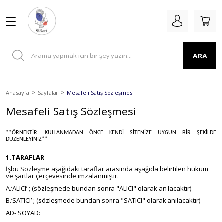
Geri Dön
Geri Dön
Geri Dön
Geri Dön
Dizi & Film
Modern Art
Mutfak
Setler
ARA
Animasyon
Bauhaus
Kahve & Çay
2'li Setler
Dizi
İllüstrasyon
Kokteyl & Şarap
3'lü Setler
Anasayfa
Sayfalar
Mesafeli Satış Sözleşmesi
Film
Japon Sanatı
Yiyecek
Mesafeli Satış Sözleşmesi
LineArt
**ÖRNEKTİR. KULLANMADAN ÖNCE KENDİ SİTENİZE UYGUN BİR ŞEKİLDE
DÜZENLEYİNİZ**
1.TARAFLAR
İşbu Sözleşme aşağıdaki taraflar arasında aşağıda belirtilen hüküm
ve şartlar çerçevesinde imzalanmıştır.
A.‘ALICI’ ; (sözleşmede bundan sonra "ALICI" olarak anılacaktır)
B.‘SATICI’ ; (sözleşmede bundan sonra "SATICI" olarak anılacaktır)
AD- SOYAD: