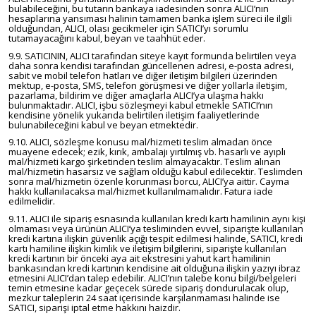
bulabileceğini, bu tutarın bankaya iadesinden sonra ALICI’nın
hesaplarına yansıması halinin tamamen banka işlem süreci ile ilgili
olduğundan, ALICI, olası gecikmeler için SATICI’yı sorumlu
tutamayacağını kabul, beyan ve taahhüt eder.
9.9. SATICININ, ALICI tarafından siteye kayıt formunda belirtilen veya
daha sonra kendisi tarafından güncellenen adresi, e-posta adresi,
sabit ve mobil telefon hatları ve diğer iletişim bilgileri üzerinden
mektup, e-posta, SMS, telefon görüşmesi ve diğer yollarla iletişim,
pazarlama, bildirim ve diğer amaçlarla ALICI’ya ulaşma hakkı
bulunmaktadır. ALICI, işbu sözleşmeyi kabul etmekle SATICI’nın
kendisine yönelik yukarıda belirtilen iletişim faaliyetlerinde
bulunabileceğini kabul ve beyan etmektedir.
9.10. ALICI, sözleşme konusu mal/hizmeti teslim almadan önce
muayene edecek; ezik, kırık, ambalajı yırtılmış vb. hasarlı ve ayıplı
mal/hizmeti kargo şirketinden teslim almayacaktır. Teslim alınan
mal/hizmetin hasarsız ve sağlam olduğu kabul edilecektir. Teslimden
sonra mal/hizmetin özenle korunması borcu, ALICI’ya aittir. Cayma
hakkı kullanılacaksa mal/hizmet kullanılmamalıdır. Fatura iade
edilmelidir.
9.11. ALICI ile sipariş esnasında kullanılan kredi kartı hamilinin aynı kişi
olmaması veya ürünün ALICI’ya tesliminden evvel, siparişte kullanılan
kredi kartına ilişkin güvenlik açığı tespit edilmesi halinde, SATICI, kredi
kartı hamiline ilişkin kimlik ve iletişim bilgilerini, siparişte kullanılan
kredi kartının bir önceki aya ait ekstresini yahut kart hamilinin
bankasından kredi kartının kendisine ait olduğuna ilişkin yazıyı ibraz
etmesini ALICI’dan talep edebilir. ALICI’nın talebe konu bilgi/belgeleri
temin etmesine kadar geçecek sürede sipariş dondurulacak olup,
mezkur taleplerin 24 saat içerisinde karşılanmaması halinde ise
SATICI, siparişi iptal etme hakkını haizdir.