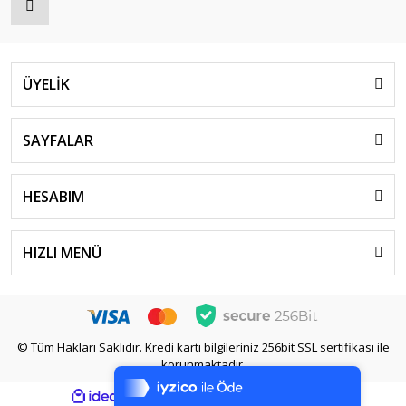
ÜYELİK
SAYFALAR
HESABIM
HIZLI MENÜ
Tek Tıkla Ödeme Kolaylığı
© Tüm Hakları Saklıdır. Kredi kartı bilgileriniz 256bit SSL sertifikası ile
korunmaktadır.
7/24 Canlı Destek
ile
ideasoft
e-
%100 Sorunsuz Alışveriş