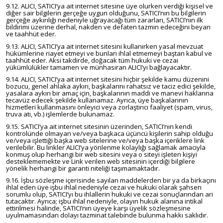
9.12. ALICI, SATICI’ya ait internet sitesine üye olurken verdiği kişisel ve
diğer sair bilgilerin gerçeğe uygun olduğunu, SATICI’nın bu bilgilerin
gerçeğe aykırılığı nedeniyle uğrayacağı tüm zararları, SATICI’nın ilk
bildirimi üzerine derhal, nakden ve defaten tazmin edeceğini beyan
ve taahhüt eder.
9.13. ALICI, SATICI’ya ait internet sitesini kullanırken yasal mevzuat
hükümlerine riayet etmeyi ve bunları ihlal etmemeyi baştan kabul ve
taahhüt eder. Aksi takdirde, doğacak tüm hukuki ve cezai
yükümlülükler tamamen ve münhasıran ALICI’yı bağlayacaktır.
9.14. ALICI, SATICI’ya ait internet sitesini hiçbir şekilde kamu düzenini
bozucu, genel ahlaka aykırı, başkalarını rahatsız ve taciz edici şekilde,
yasalara aykırı bir amaç için, başkalarının maddi ve manevi haklarına
tecavüz edecek şekilde kullanamaz. Ayrıca, üye başkalarının
hizmetleri kullanmasını önleyici veya zorlaştırıcı faaliyet (spam, virus,
truva atı, vb.) işlemlerde bulunamaz.
9.15. SATICI’ya ait internet sitesinin üzerinden, SATICI’nın kendi
kontrolünde olmayan ve/veya başkaca üçüncü kişilerin sahip olduğu
ve/veya işlettiği başka web sitelerine ve/veya başka içeriklere link
verilebilir. Bu linkler ALICI’ya yönlenme kolaylığı sağlamak amacıyla
konmuş olup herhangi bir web sitesini veya o siteyi işleten kişiyi
desteklememekte ve Link verilen web sitesinin içerdiği bilgilere
yönelik herhangi bir garanti niteliği taşımamaktadır.
9.16. İşbu sözleşme içerisinde sayılan maddelerden bir ya da birkaçını
ihlal eden üye işbu ihlal nedeniyle cezai ve hukuki olarak şahsen
sorumlu olup, SATICI’yı bu ihlallerin hukuki ve cezai sonuçlarından ari
tutacaktır. Ayrıca; işbu ihlal nedeniyle, olayın hukuk alanına intikal
ettirilmesi halinde, SATICI’nın üyeye karşı üyelik sözleşmesine
uyulmamasından dolayı tazminat talebinde bulunma hakkı saklıdır.