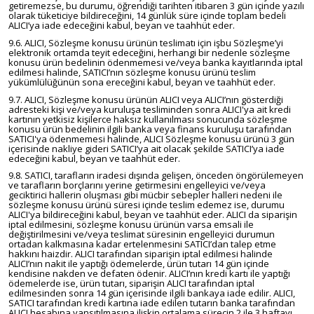
getiremezse, bu durumu, öğrendiği tarihten itibaren 3 gün içinde yazılı
olarak tüketiciye bildireceğini, 14 günlük süre içinde toplam bedeli
ALICI’ya iade edeceğini kabul, beyan ve taahhüt eder.
9.6. ALICI, Sözleşme konusu ürünün teslimatı için işbu Sözleşme’yi
elektronik ortamda teyit edeceğini, herhangi bir nedenle sözleşme
konusu ürün bedelinin ödenmemesi ve/veya banka kayıtlarında iptal
edilmesi halinde, SATICI’nın sözleşme konusu ürünü teslim
yükümlülüğünün sona ereceğini kabul, beyan ve taahhüt eder.
9.7. ALICI, Sözleşme konusu ürünün ALICI veya ALICI’nın gösterdiği
adresteki kişi ve/veya kuruluşa tesliminden sonra ALICI'ya ait kredi
kartının yetkisiz kişilerce haksız kullanılması sonucunda sözleşme
konusu ürün bedelinin ilgili banka veya finans kuruluşu tarafından
SATICI'ya ödenmemesi halinde, ALICI Sözleşme konusu ürünü 3 gün
içerisinde nakliye gideri SATICI’ya ait olacak şekilde SATICI’ya iade
edeceğini kabul, beyan ve taahhüt eder.
9.8. SATICI, tarafların iradesi dışında gelişen, önceden öngörülemeyen
ve tarafların borçlarını yerine getirmesini engelleyici ve/veya
geciktirici hallerin oluşması gibi mücbir sebepler halleri nedeni ile
sözleşme konusu ürünü süresi içinde teslim edemez ise, durumu
ALICI'ya bildireceğini kabul, beyan ve taahhüt eder. ALICI da siparişin
iptal edilmesini, sözleşme konusu ürünün varsa emsali ile
değiştirilmesini ve/veya teslimat süresinin engelleyici durumun
ortadan kalkmasına kadar ertelenmesini SATICI’dan talep etme
hakkını haizdir. ALICI tarafından siparişin iptal edilmesi halinde
ALICI’nın nakit ile yaptığı ödemelerde, ürün tutarı 14 gün içinde
kendisine nakden ve defaten ödenir. ALICI’nın kredi kartı ile yaptığı
ödemelerde ise, ürün tutarı, siparişin ALICI tarafından iptal
edilmesinden sonra 14 gün içerisinde ilgili bankaya iade edilir. ALICI,
SATICI tarafından kredi kartına iade edilen tutarın banka tarafından
ALICI hesabına yansıtılmasına ilişkin ortalama sürecin 2 ile 3 haftayı