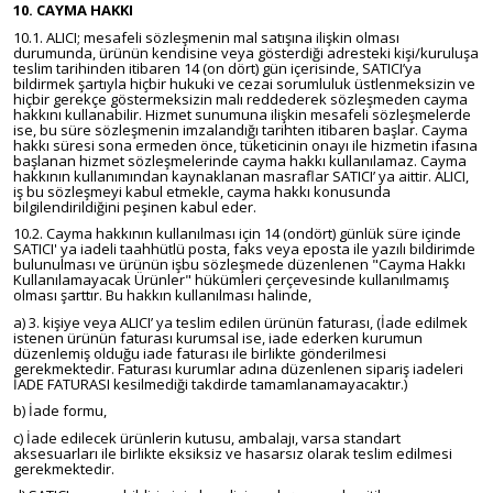
10. CAYMA HAKKI
10.1. ALICI; mesafeli sözleşmenin mal satışına ilişkin olması
durumunda, ürünün kendisine veya gösterdiği adresteki kişi/kuruluşa
teslim tarihinden itibaren 14 (on dört) gün içerisinde, SATICI’ya
bildirmek şartıyla hiçbir hukuki ve cezai sorumluluk üstlenmeksizin ve
hiçbir gerekçe göstermeksizin malı reddederek sözleşmeden cayma
hakkını kullanabilir. Hizmet sunumuna ilişkin mesafeli sözleşmelerde
ise, bu süre sözleşmenin imzalandığı tarihten itibaren başlar. Cayma
hakkı süresi sona ermeden önce, tüketicinin onayı ile hizmetin ifasına
başlanan hizmet sözleşmelerinde cayma hakkı kullanılamaz. Cayma
hakkının kullanımından kaynaklanan masraflar SATICI’ ya aittir. ALICI,
iş bu sözleşmeyi kabul etmekle, cayma hakkı konusunda
bilgilendirildiğini peşinen kabul eder.
10.2. Cayma hakkının kullanılması için 14 (ondört) günlük süre içinde
SATICI' ya iadeli taahhütlü posta, faks veya eposta ile yazılı bildirimde
bulunulması ve ürünün işbu sözleşmede düzenlenen "Cayma Hakkı
Kullanılamayacak Ürünler" hükümleri çerçevesinde kullanılmamış
olması şarttır. Bu hakkın kullanılması halinde,
a) 3. kişiye veya ALICI’ ya teslim edilen ürünün faturası, (İade edilmek
istenen ürünün faturası kurumsal ise, iade ederken kurumun
düzenlemiş olduğu iade faturası ile birlikte gönderilmesi
gerekmektedir. Faturası kurumlar adına düzenlenen sipariş iadeleri
İADE FATURASI kesilmediği takdirde tamamlanamayacaktır.)
b) İade formu,
c) İade edilecek ürünlerin kutusu, ambalajı, varsa standart
aksesuarları ile birlikte eksiksiz ve hasarsız olarak teslim edilmesi
gerekmektedir.