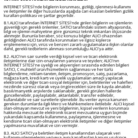
INTERNET SİTESİ'nde bilgilerin korunması, gizliliği, işlenmesi-kullanımı
ve iletişimler ile diğer hususlarda aşağıda cari esasları belirtilen gizlilik
kuralları-politikası ve şartlar geçerlidir.
8.1.ALICI tarafından İNTERNET SİTESİ'nde girilen bilgilerin ve işlemlerin
güvenliği için gerekli önlemler, SATICI tarafındaki sistem altyapısında,
bilgi ve işlemin mahiyetine göre günümüz teknik imkanları ölçüsünde
alınmıştır. Bununla beraber, söz konusu bilgiler ALICI cihazından
girildiğinden ALICI tarafında korunmaları ve ilgisiz kişilerce
erişilememesi için, virüs ve benzeri zararlı uygulamalara ilişkin olanlar
dahil, gerekli tedbirlerin alınması sorumluluğu ALICI'ya aittir.
8.2. ALICI'nın sair suretle verdiği kişisel veri ve ticari elektronik
iletişimlerine dair izin-onaylarının yanısıra ve teyiden; ALICI'nın
İNTERNET SİTESİ'ne üyeliği ve alışverişleri sırasında edinilen bilgileri
SATICI, C muhtelif ürün/hizmetlerin sağlanması ve her türlü
bilgilendirme, reklam-tanıtım, iletişim, promosyon, satış, pazarlama,
mağaza kartı, kredi kartı ve üyelik uygulamaları amaçlı yapılacak
elektronik ve diğer ticari-sosyal iletişimler için, belirtilenler ve halefleri
nezdinde süresiz olarak veya öngörecekleri süre ile kayda alınabilir,
basılı/manyetik arşivlerde saklanabilir, gerekli görülen hallerde
güncellenebilir, paylaşılabilir, aktarılabilir, transfer edilebilir,
kullanılabilir ve sair suretlerle işlenebilir. Bu veriler ayrıca kanunen
gereken durumlarda ilgili Merci ve Mahkemelere iletilebilir. ALICI kişisel
olan-olmayan mevcut ve yeni bilgilerinin, kişisel verilerin korunması
hakkında mevzuat ile elektronik ticaret mevzuatına uygun biçimde
yukarıdaki kapsamda kullanımına, paylaşımına, işlenmesine ve
kendisine ticari olan-olmayan elektronik iletişimler ve diğer iletişimler
yapılmasına muvafakat ve izin vermiştir.
8.3. ALICI SATICI'ya belirtilen iletişim kanallarından ulaşarak veri
kullanımı-işlenmelerini ve/veya aynı kanallardan kanuni usulünce