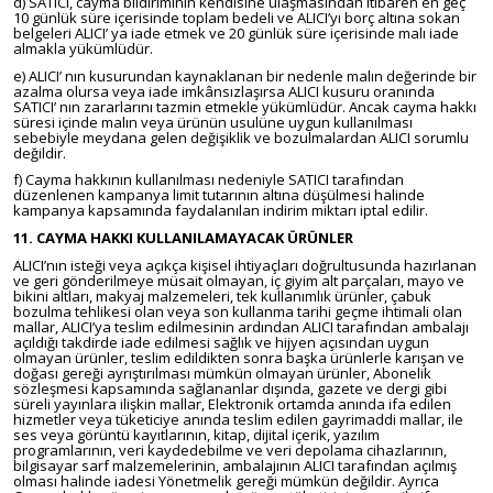
d) SATICI, cayma bildiriminin kendisine ulaşmasından itibaren en geç
10 günlük süre içerisinde toplam bedeli ve ALICI’yı borç altına sokan
belgeleri ALICI’ ya iade etmek ve 20 günlük süre içerisinde malı iade
almakla yükümlüdür.
e) ALICI’ nın kusurundan kaynaklanan bir nedenle malın değerinde bir
azalma olursa veya iade imkânsızlaşırsa ALICI kusuru oranında
SATICI’ nın zararlarını tazmin etmekle yükümlüdür. Ancak cayma hakkı
süresi içinde malın veya ürünün usulüne uygun kullanılması
sebebiyle meydana gelen değişiklik ve bozulmalardan ALICI sorumlu
değildir.
f) Cayma hakkının kullanılması nedeniyle SATICI tarafından
düzenlenen kampanya limit tutarının altına düşülmesi halinde
kampanya kapsamında faydalanılan indirim miktarı iptal edilir.
11. CAYMA HAKKI KULLANILAMAYACAK ÜRÜNLER
ALICI’nın isteği veya açıkça kişisel ihtiyaçları doğrultusunda hazırlanan
ve geri gönderilmeye müsait olmayan, iç giyim alt parçaları, mayo ve
bikini altları, makyaj malzemeleri, tek kullanımlık ürünler, çabuk
bozulma tehlikesi olan veya son kullanma tarihi geçme ihtimali olan
mallar, ALICI’ya teslim edilmesinin ardından ALICI tarafından ambalajı
açıldığı takdirde iade edilmesi sağlık ve hijyen açısından uygun
olmayan ürünler, teslim edildikten sonra başka ürünlerle karışan ve
doğası gereği ayrıştırılması mümkün olmayan ürünler, Abonelik
sözleşmesi kapsamında sağlananlar dışında, gazete ve dergi gibi
süreli yayınlara ilişkin mallar, Elektronik ortamda anında ifa edilen
hizmetler veya tüketiciye anında teslim edilen gayrimaddi mallar, ile
ses veya görüntü kayıtlarının, kitap, dijital içerik, yazılım
programlarının, veri kaydedebilme ve veri depolama cihazlarının,
bilgisayar sarf malzemelerinin, ambalajının ALICI tarafından açılmış
olması halinde iadesi Yönetmelik gereği mümkün değildir. Ayrıca