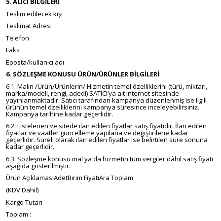
5. ALICI BİLGİLERİ
Teslim edilecek kişi
Teslimat Adresi
Telefon
Faks
Eposta/kullanıcı adı
6. SÖZLEŞME KONUSU ÜRÜN/ÜRÜNLER BİLGİLERİ
6.1. Malın /Ürün/Ürünlerin/ Hizmetin temel özelliklerini (türü, miktarı,
marka/modeli, rengi, adedi) SATICI’ya ait internet sitesinde
yayınlanmaktadır. Satıcı tarafından kampanya düzenlenmiş ise ilgili
ürünün temel özelliklerini kampanya süresince inceleyebilirsiniz.
Kampanya tarihine kadar geçerlidir.
6.2. Listelenen ve sitede ilan edilen fiyatlar satış fiyatıdır. İlan edilen
fiyatlar ve vaatler güncelleme yapılana ve değiştirilene kadar
geçerlidir. Süreli olarak ilan edilen fiyatlar ise belirtilen süre sonuna
kadar geçerlidir.
6.3. Sözleşme konusu mal ya da hizmetin tüm vergiler dâhil satış fiyatı
aşağıda gösterilmiştir.
Ürün AçıklamasıAdetBirim FiyatıAra Toplam
(KDV Dahil)
Kargo Tutarı
Toplam :