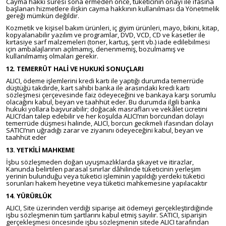
Cayma hakkı süresi sona ermeden önce, tüketicinin onayı ile ifasına
başlanan hizmetlere ilişkin cayma hakkının kullanılması da Yönetmelik
gereği mümkün değildir.
Kozmetik ve kişisel bakım ürünleri, iç giyim ürünleri, mayo, bikini, kitap,
kopyalanabilir yazılım ve programlar, DVD, VCD, CD ve kasetler ile
kırtasiye sarf malzemeleri (toner, kartuş, şerit vb.) iade edilebilmesi
için ambalajlarının açılmamış, denenmemiş, bozulmamış ve
kullanılmamış olmaları gerekir.
12. TEMERRÜT HALİ VE HUKUKİ SONUÇLARI
ALICI, ödeme işlemlerini kredi kartı ile yaptığı durumda temerrüde
düştüğü takdirde, kart sahibi banka ile arasındaki kredi kartı
sözleşmesi çerçevesinde faiz ödeyeceğini ve bankaya karşı sorumlu
olacağını kabul, beyan ve taahhüt eder. Bu durumda ilgili banka
hukuki yollara başvurabilir; doğacak masrafları ve vekâlet ücretini
ALICI’dan talep edebilir ve her koşulda ALICI’nın borcundan dolayı
temerrüde düşmesi halinde, ALICI, borcun gecikmeli ifasından dolayı
SATICI’nın uğradığı zarar ve ziyanını ödeyeceğini kabul, beyan ve
taahhüt eder
13. YETKİLİ MAHKEME
İşbu sözleşmeden doğan uyuşmazlıklarda şikayet ve itirazlar,
Kanunda belirtilen parasal sınırlar dâhilinde tüketicinin yerleşim
yerinin bulunduğu veya tüketici işleminin yapıldığı yerdeki tüketici
sorunları hakem heyetine veya tüketici mahkemesine yapılacaktır
14. YÜRÜRLÜK
ALICI, Site üzerinden verdiği siparişe ait ödemeyi gerçekleştirdiğinde
işbu sözleşmenin tüm şartlarını kabul etmiş sayılır. SATICI, siparişin
gerçekleşmesi öncesinde işbu sözleşmenin sitede ALICI tarafından