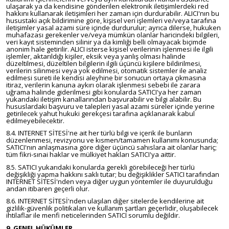
ulaşarak ya da kendisine gönderilen elektronik iletişimlerdeki red
hakkını kullanarak iletişimleri her zaman için durdurabilir. ALICI'nın bu
husustaki açık bildirimine göre, kişisel veri işlemleri ve/veya tarafına
iletişimler yasal azami süre içinde durdurulur; ayrıca dilerse, hukuken
muhafazası gerekenler ve/veya mümkün olanlar haricindeki bilgileri,
veri kayıt sisteminden silinir ya da kimliği belli olmayacak biçimde
anonim hale getirilir. ALICI isterse kişisel verilerinin işlenmesi ile ilgili
işlemler, aktarıldığı kişiler, eksik veya yanlış olması halinde
düzeltilmesi, düzeltilen bilgilerin ilgili üçüncü kişilere bildirilmesi,
verilerin silinmesi veya yok edilmesi, otomatik sistemler ile analiz
edilmesi sureti ile kendisi aleyhine bir sonucun ortaya çıkmasına
itiraz, verilerin kanuna aykırı olarak işlenmesi sebebi ile zarara
uğrama halinde giderilmesi gibi konularda SATICI'ya her zaman
yukarıdaki iletişim kanallarından başvurabilir ve bilgi alabilir. Bu
hususlardaki başvuru ve talepleri yasal azami süreler içinde yerine
getirilecek yahut hukuki gerekçesi tarafına açıklanarak kabul
edilmeyebilecektir.
8.4. INTERNET SİTESİ'ne ait her türlü bilgi ve içerik ile bunların
düzenlenmesi, revizyonu ve kısmen/tamamen kullanımı konusunda;
SATICI'nın anlaşmasına göre diğer üçüncü sahıslara ait olanlar hariç;
tüm fikri-sınai haklar ve mülkiyet hakları SATICI'ya aittir.
8.5. SATICI yukarıdaki konularda gerekli görebileceği her türlü
değişikliği yapma hakkını saklı tutar; bu değişiklikler SATICI tarafından
INTERNET SİTESİ'nden veya diğer uygun yöntemler ile duyurulduğu
andan itibaren geçerli olur.
8.6. INTERNET SİTESİ'nden ulaşılan diğer sitelerde kendilerine ait
gizlilik-güvenlik politikaları ve kullanım şartları geçerlidir, oluşabilecek
ihtilaflar ile menfi neticelerinden SATICI sorumlu değildir.
9. GENEL HÜKÜMLER