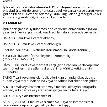
ADRES:
İş bu sözleşmeyi kabul etmekle ALICI, sözleşme konusu siparişi
onayladığı takdirde sipariş konusu bedeli ve varsa kargo ücreti, vergi
gibi belirtilen ek ücretleri ödeme yükümlülüğü altına gireceğini ve bu
konuda bilgilendirildiğini peşinen kabul eder.
2.TANIMLAR
İşbu sözleşmenin uygulanmasında ve yorumlanmasında aşağıda
yazılı terimler karşılarındaki yazılı açıklamaları ifade edeceklerdir.
BAKAN: Gümrük ve Ticaret Bakanı’nı,
BAKANLIK: Gümrük ve Ticaret Bakanlığı’nı,
KANUN: 6502 sayılı Tüketicinin Korunması Hakkında Kanun’u,
YÖNETMELİK: Mesafeli Sözleşmeler Yönetmeliği’ni
(RG:27.11.2014/29188)
HİZMET: Bir ücret veya menfaat karşılığında yapılan ya da yapılması
taahhüt edilen mal sağlama dışındaki her türlü tüketici işleminin
konusunu ,
SATICI: Ticari veya mesleki faaliyetleri kapsamında tüketiciye mal
sunan veya mal sunan adına veya hesabına hareket eden şirketi,
ALICI: Bir mal veya hizmeti ticari veya mesleki olmayan amaçlarla
edinen, kullanan veya yararlanan gerçek ya da tüzel kişiyi,
SİTE: SATICI’ya ait internet sitesini,
SİPARİŞ VEREN: Bir mal veya hizmeti SATICI’ya ait internet sitesi
üzerinden talep eden gerçek ya da tüzel kişiyi,