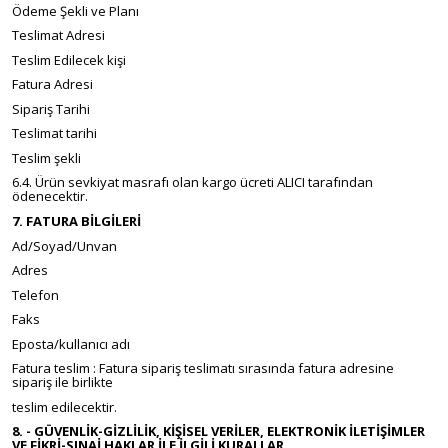
Ödeme Şekli ve Planı
Teslimat Adresi
Teslim Edilecek kişi
Fatura Adresi
Sipariş Tarihi
Teslimat tarihi
Teslim şekli
6.4. Ürün sevkiyat masrafı olan kargo ücreti ALICI tarafından
ödenecektir.
7. FATURA BİLGİLERİ
Ad/Soyad/Unvan
Adres
Telefon
Faks
Eposta/kullanıcı adı
Fatura teslim : Fatura sipariş teslimatı sırasında fatura adresine
sipariş ile birlikte
teslim edilecektir.
8. - GÜVENLİK-GİZLİLİK, KİŞİSEL VERİLER, ELEKTRONİK İLETİŞİMLER
VE FİKRİ-SINAİ HAKLAR İLE İLGİLİ KURALLAR