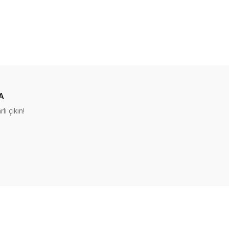
A
lı çıkın!