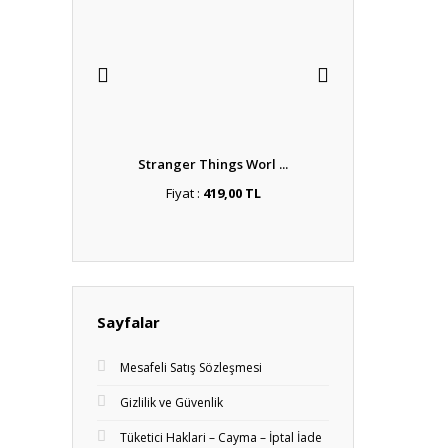
e 3'lü
Stranger Things Worl ...
Sav
,00 TL
Fiyat :
419,00 TL
Fiyat :
41
99,20 TL
Sayfalar
Mesafeli Satış Sözleşmesi
Gizlilik ve Güvenlik
Tüketici Haklari – Cayma – İptal İade