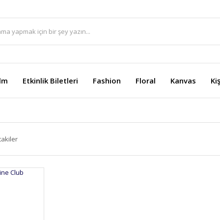
ilm
Etkinlik Biletleri
Fashion
Floral
Kanvas
Ki
takiler