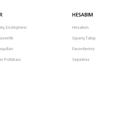
R
HESABIM
tış Sözleşmesi
Hesabım
Güvenlik
Sipariş Takip
oşullari
Favorileriniz
er Politikası
Sepetiniz