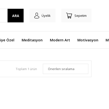
ARA
Üyelik
Sepetim
şiye Özel
Meditasyon
Modern Art
Motivasyon
M
Toplam 1 ürün