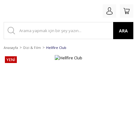
ARA
Anasayfa
Dizi & Film
Hellfire Club
YENİ