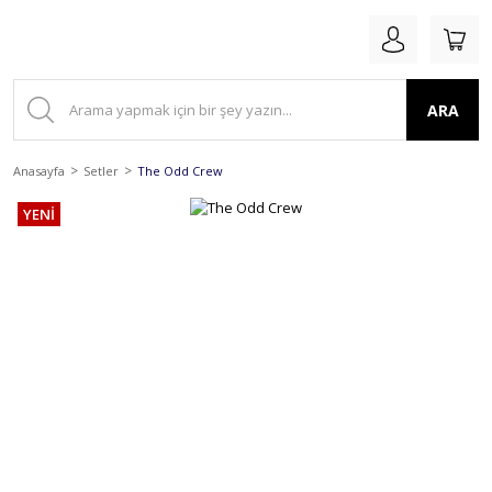
ARA
Anasayfa
Setler
The Odd Crew
YENİ