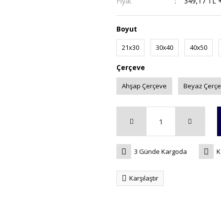
Fiyat
349,17 TL 
Boyut
21x30
30x40
40x50
Çerçeve
Ahşap Çerçeve
Beyaz Çerç
3 Günde Kargoda
K
Karşılaştır