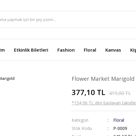
ilm
Etkinlik Biletleri
Fashion
Floral
Kanvas
Ki
Flower Market Marigold
377,10 TL
419,00 TL
*134,96 TL den başlayan taksitler
Kategori
Floral
Stok Kodu
P-0009