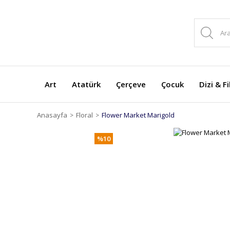
Art
Atatürk
Çerçeve
Çocuk
Dizi & F
Anasayfa
Floral
Flower Market Marigold
%10