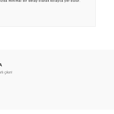
nızda minimal bir detay olarak kolayca yer bulur.
ıza iletebilirsiniz.
A
lı çıkın!