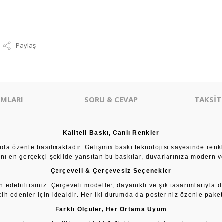
Paylaş
MLARI
SORU & CEVAP
TAKSİT
Kaliteli Baskı, Canlı Renkler
âğıda özenle basılmaktadır. Gelişmiş baskı teknolojisi sayesinde renk
sını en gerçekçi şekilde yansıtan bu baskılar, duvarlarınıza modern ve
Çerçeveli & Çerçevesiz Seçenekler
h edebilirsiniz. Çerçeveli modeller, dayanıklı ve şık tasarımlarıyla 
cih edenler için idealdir. Her iki durumda da posteriniz özenle paketl
Farklı Ölçüler, Her Ortama Uyum