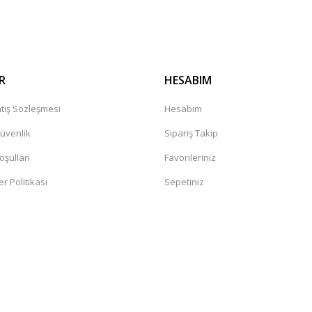
Gönder
R
HESABIM
tış Sözleşmesi
Hesabım
Güvenlik
Sipariş Takip
oşullari
Favorileriniz
er Politikası
Sepetiniz