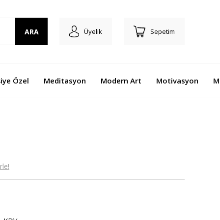
ARA
Üyelik
Sepetim
şiye Özel
Meditasyon
Modern Art
Motivasyon
M
le!