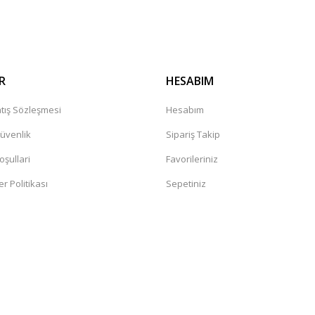
Gönder
R
HESABIM
tış Sözleşmesi
Hesabım
Güvenlik
Sipariş Takip
oşullari
Favorileriniz
er Politikası
Sepetiniz