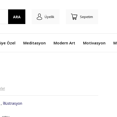
ARA
Üyelik
Sepetim
şiye Özel
Meditasyon
Modern Art
Motivasyon
M
le!
,
İllüstrasyon