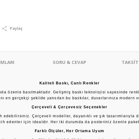
Paylaş
MLARI
SORU & CEVAP
TAKSİT
Kaliteli Baskı, Canlı Renkler
âğıda özenle basılmaktadır. Gelişmiş baskı teknolojisi sayesinde renk
sını en gerçekçi şekilde yansıtan bu baskılar, duvarlarınıza modern ve
Çerçeveli & Çerçevesiz Seçenekler
h edebilirsiniz. Çerçeveli modeller, dayanıklı ve şık tasarımlarıyla 
cih edenler için idealdir. Her iki durumda da posteriniz özenle paketl
Farklı Ölçüler, Her Ortama Uyum