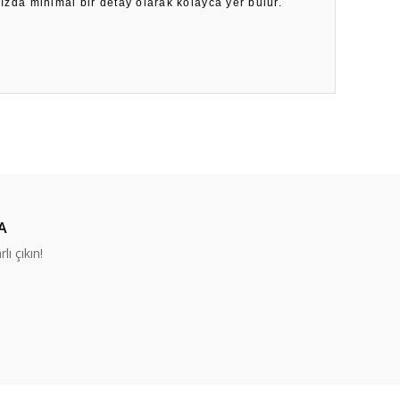
nızda minimal bir detay olarak kolayca yer bulur.
ıza iletebilirsiniz.
A
lı çıkın!