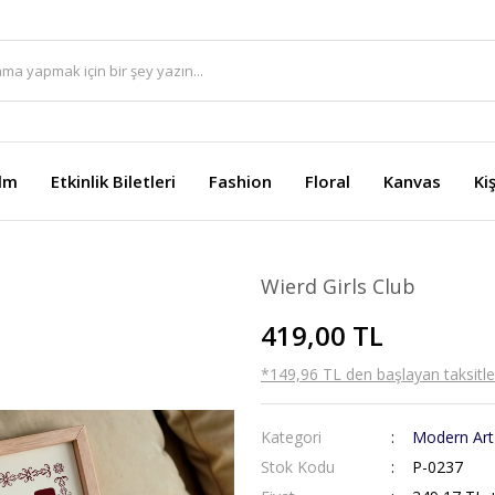
ilm
Etkinlik Biletleri
Fashion
Floral
Kanvas
Ki
Wierd Girls Club
419,00 TL
*149,96 TL den başlayan taksitler
Kategori
Modern Art
Stok Kodu
P-0237