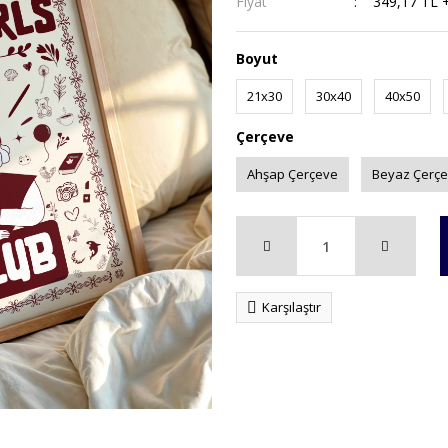
Fiyat
349,17 TL 
Boyut
21x30
30x40
40x50
Çerçeve
Ahşap Çerçeve
Beyaz Çerç
Karşılaştır