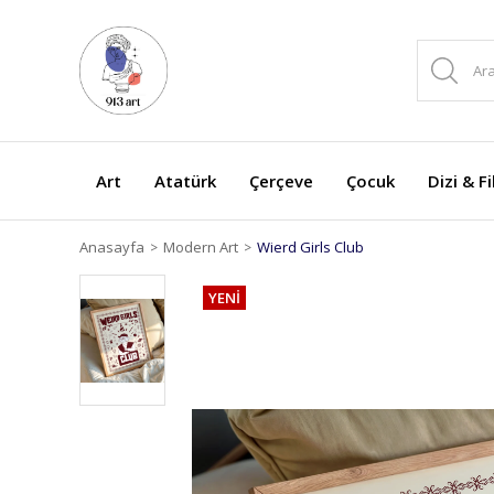
Art
Atatürk
Çerçeve
Çocuk
Dizi & F
Anasayfa
Modern Art
Wierd Girls Club
YENİ