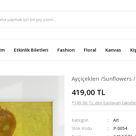
ilm
Etkinlik Biletleri
Fashion
Floral
Kanvas
Ki
Ayçiçekleri /Sunflowers 
419,00 TL
*149,96 TL den başlayan taksitler
Kategori
Art
Stok Kodu
P-0054