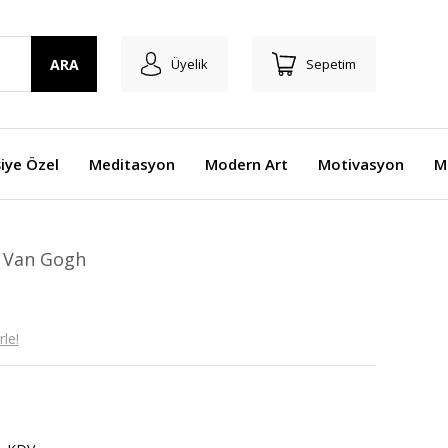
ARA
Üyelik
Sepetim
şiye Özel
Meditasyon
Modern Art
Motivasyon
M
/ Van Gogh
le!