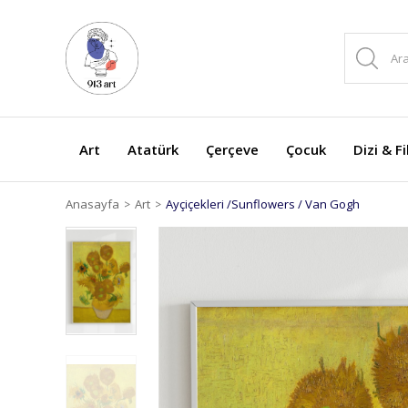
Art
Atatürk
Çerçeve
Çocuk
Dizi & F
Anasayfa
Art
Ayçiçekleri /Sunflowers / Van Gogh