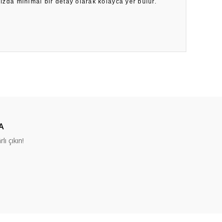
nızda minimal bir detay olarak kolayca yer bulur.
ıza iletebilirsiniz.
A
lı çıkın!