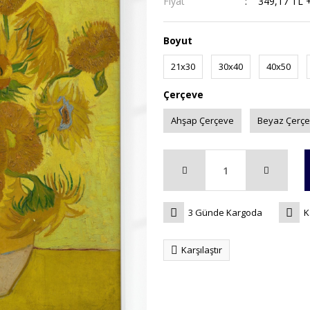
Fiyat
349,17 TL 
Boyut
21x30
30x40
40x50
Çerçeve
Ahşap Çerçeve
Beyaz Çerç
3 Günde Kargoda
K
Karşılaştır