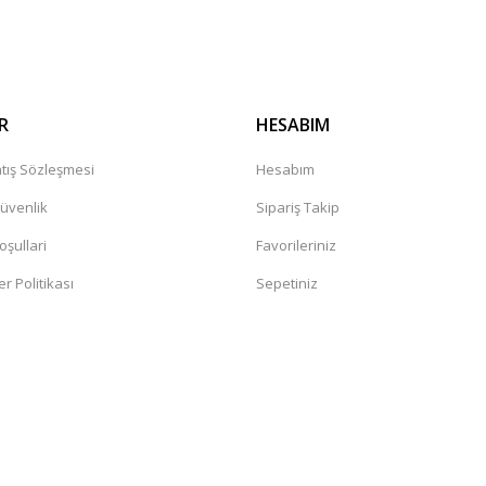
Gönder
R
HESABIM
tış Sözleşmesi
Hesabım
Güvenlik
Sipariş Takip
oşullari
Favorileriniz
er Politikası
Sepetiniz