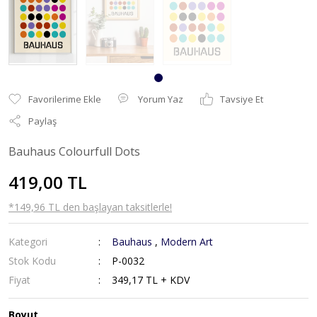
Yorum Yaz
Tavsiye Et
Paylaş
Bauhaus Colourfull Dots
419,00 TL
*149,96 TL den başlayan taksitlerle!
Kategori
Bauhaus
,
Modern Art
Stok Kodu
P-0032
Fiyat
349,17 TL + KDV
Boyut