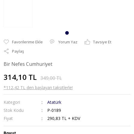
Yorum Yaz
Tavsiye Et
Paylaş
Bir Nefes Cumhuriyet
314,10 TL
349,00 TL
*112,42 TL den başlayan taksitlerle!
Kategori
Atatürk
Stok Kodu
P-0189
Fiyat
290,83 TL + KDV
Boyut