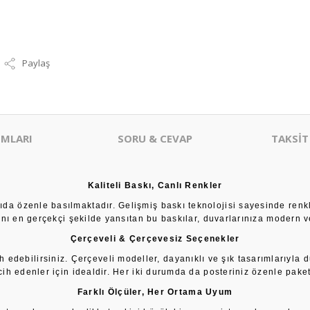
Paylaş
MLARI
SORU & CEVAP
TAKSİT
Kaliteli Baskı, Canlı Renkler
âğıda özenle basılmaktadır. Gelişmiş baskı teknolojisi sayesinde renk
sını en gerçekçi şekilde yansıtan bu baskılar, duvarlarınıza modern ve
Çerçeveli & Çerçevesiz Seçenekler
h edebilirsiniz. Çerçeveli modeller, dayanıklı ve şık tasarımlarıyla 
cih edenler için idealdir. Her iki durumda da posteriniz özenle paketl
Farklı Ölçüler, Her Ortama Uyum