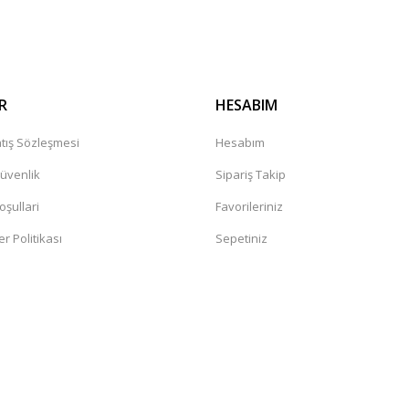
Gönder
R
HESABIM
tış Sözleşmesi
Hesabım
Güvenlik
Sipariş Takip
oşullari
Favorileriniz
er Politikası
Sepetiniz