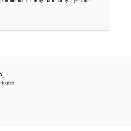
nızda minimal bir detay olarak kolayca yer bulur.
ıza iletebilirsiniz.
A
lı çıkın!