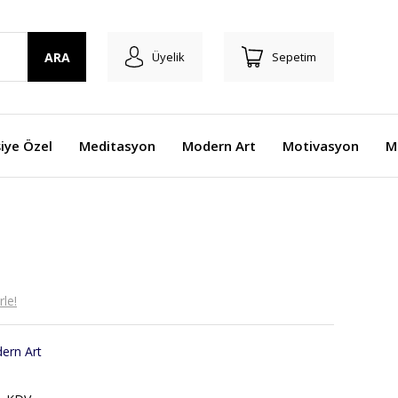
ARA
Üyelik
Sepetim
şiye Özel
Meditasyon
Modern Art
Motivasyon
M
le!
ern Art