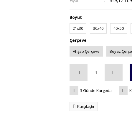
Fiyat
349,17 TL 
Boyut
21x30
30x40
40x50
Çerçeve
Ahşap Çerçeve
Beyaz Çerç
3 Günde Kargoda
K
Karşılaştır