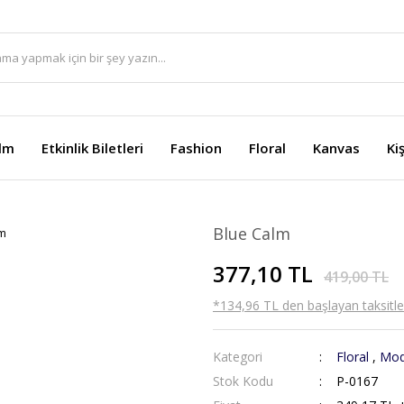
ilm
Etkinlik Biletleri
Fashion
Floral
Kanvas
Ki
Blue Calm
377,10 TL
419,00 TL
*134,96 TL den başlayan taksitler
Kategori
Floral
,
Mod
Stok Kodu
P-0167