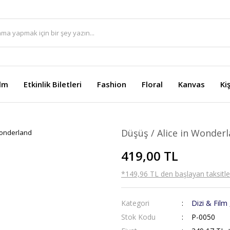
ilm
Etkinlik Biletleri
Fashion
Floral
Kanvas
Ki
Düşüş / Alice in Wonder
419,00 TL
*149,96 TL den başlayan taksitler
Kategori
Dizi & Film
Stok Kodu
P-0050