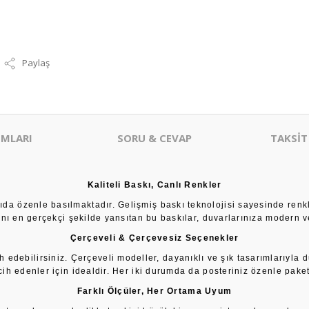
Paylaş
MLARI
SORU & CEVAP
TAKSİT
Kaliteli Baskı, Canlı Renkler
âğıda özenle basılmaktadır. Gelişmiş baskı teknolojisi sayesinde renk
sını en gerçekçi şekilde yansıtan bu baskılar, duvarlarınıza modern ve
Çerçeveli & Çerçevesiz Seçenekler
h edebilirsiniz. Çerçeveli modeller, dayanıklı ve şık tasarımlarıyla 
cih edenler için idealdir. Her iki durumda da posteriniz özenle paketl
Farklı Ölçüler, Her Ortama Uyum