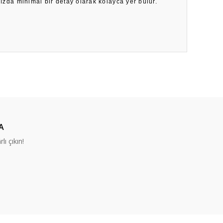
nızda minimal bir detay olarak kolayca yer bulur.
ıza iletebilirsiniz.
A
lı çıkın!