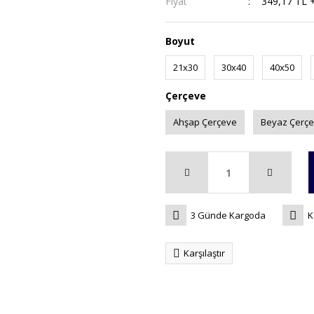
Fiyat
349,17 TL 
Boyut
21x30
30x40
40x50
Çerçeve
Ahşap Çerçeve
Beyaz Çerç
3 Günde Kargoda
K
Karşılaştır