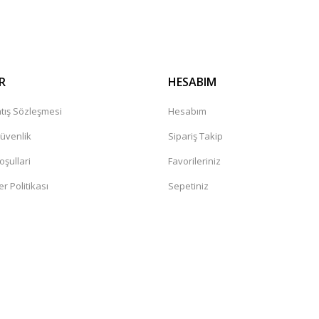
Gönder
R
HESABIM
tış Sözleşmesi
Hesabım
Güvenlik
Sipariş Takip
oşullari
Favorileriniz
er Politikası
Sepetiniz