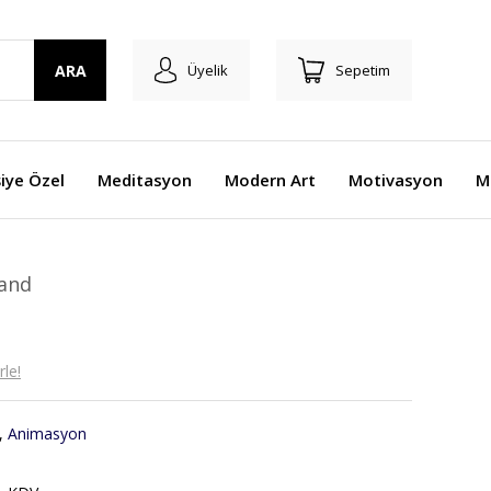
ARA
Üyelik
Sepetim
şiye Özel
Meditasyon
Modern Art
Motivasyon
M
land
le!
,
Animasyon