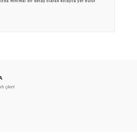
nızda minimal bir detay olarak kolayca yer bulur.
ıza iletebilirsiniz.
A
lı çıkın!