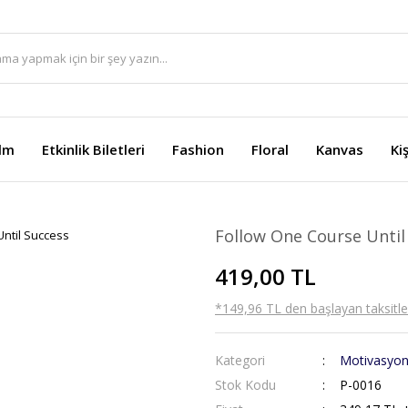
ilm
Etkinlik Biletleri
Fashion
Floral
Kanvas
Ki
Follow One Course Until
419,00 TL
*149,96 TL den başlayan taksitler
Kategori
Motivasyo
Stok Kodu
P-0016