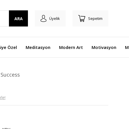
ARA
Üyelik
Sepetim
şiye Özel
Meditasyon
Modern Art
Motivasyon
M
 Success
le!
n