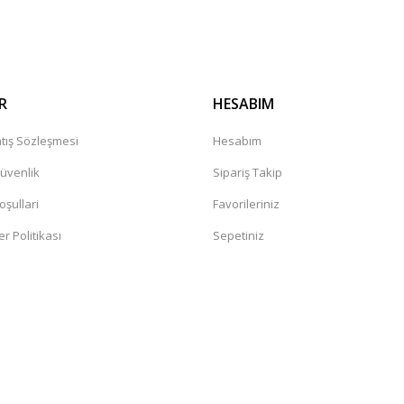
Gönder
R
HESABIM
tış Sözleşmesi
Hesabım
Güvenlik
Sipariş Takip
oşullari
Favorileriniz
er Politikası
Sepetiniz