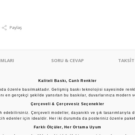
Paylaş
MLARI
SORU & CEVAP
TAKSİT
Kaliteli Baskı, Canlı Renkler
âğıda özenle basılmaktadır. Gelişmiş baskı teknolojisi sayesinde renk
sını en gerçekçi şekilde yansıtan bu baskılar, duvarlarınıza modern ve
Çerçeveli & Çerçevesiz Seçenekler
h edebilirsiniz. Çerçeveli modeller, dayanıklı ve şık tasarımlarıyla 
cih edenler için idealdir. Her iki durumda da posteriniz özenle paketl
Farklı Ölçüler, Her Ortama Uyum