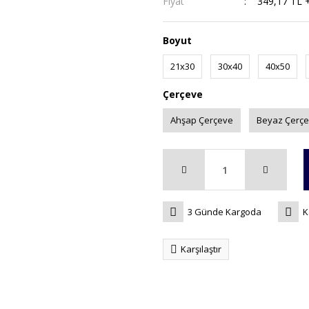
Fiyat
349,17 TL 
Boyut
21x30
30x40
40x50
Çerçeve
Ahşap Çerçeve
Beyaz Çerç
3 Günde Kargoda
K
Karşılaştır