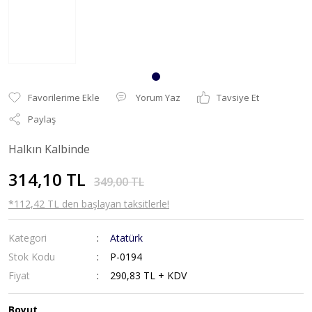
Yorum Yaz
Tavsiye Et
Paylaş
Halkın Kalbinde
314,10 TL
349,00 TL
*112,42 TL den başlayan taksitlerle!
Kategori
Atatürk
Stok Kodu
P-0194
Fiyat
290,83 TL + KDV
Boyut