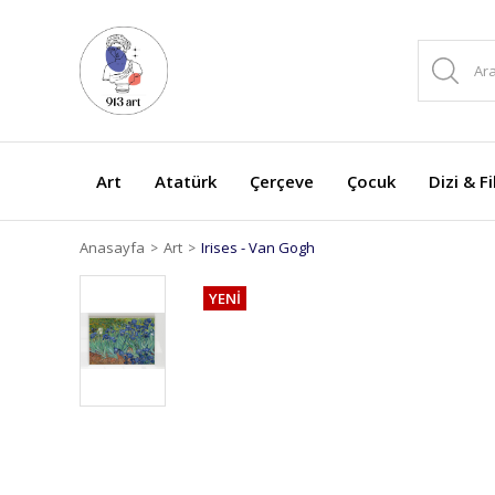
Art
Atatürk
Çerçeve
Çocuk
Dizi & F
Anasayfa
Art
Irises - Van Gogh
YENİ