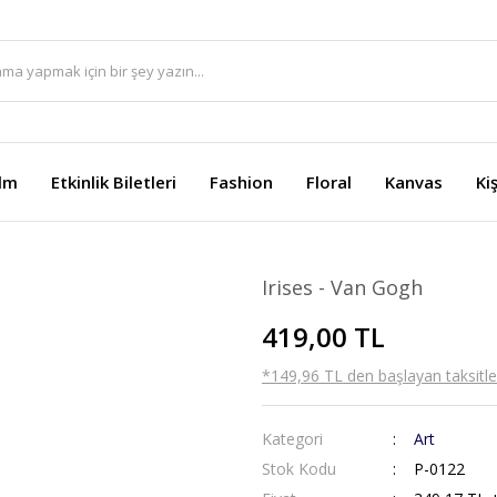
ilm
Etkinlik Biletleri
Fashion
Floral
Kanvas
Ki
Irises - Van Gogh
419,00 TL
*149,96 TL den başlayan taksitler
Kategori
Art
Stok Kodu
P-0122