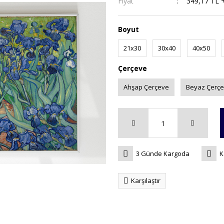
Fiyat
349,17 TL 
Boyut
21x30
30x40
40x50
Çerçeve
Ahşap Çerçeve
Beyaz Çerç
3 Günde Kargoda
K
Karşılaştır