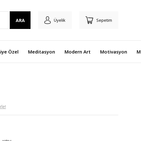
ARA
Üyelik
Sepetim
şiye Özel
Meditasyon
Modern Art
Motivasyon
M
le!