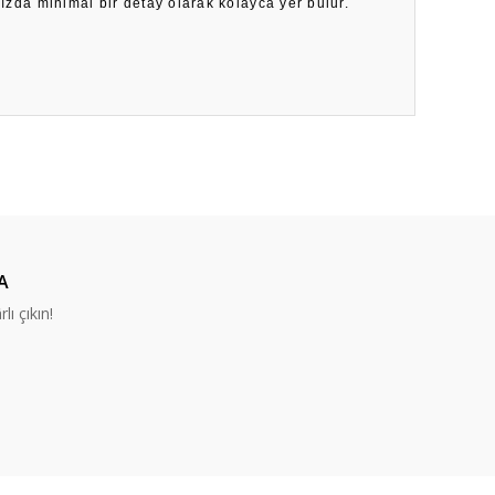
nızda minimal bir detay olarak kolayca yer bulur.
ıza iletebilirsiniz.
A
lı çıkın!