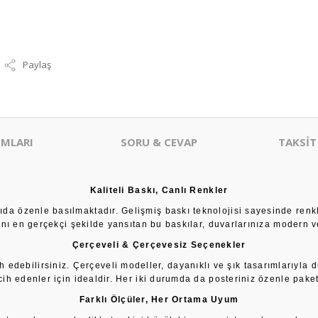
Paylaş
MLARI
SORU & CEVAP
TAKSİT
Kaliteli Baskı, Canlı Renkler
âğıda özenle basılmaktadır. Gelişmiş baskı teknolojisi sayesinde renk
sını en gerçekçi şekilde yansıtan bu baskılar, duvarlarınıza modern ve
Çerçeveli & Çerçevesiz Seçenekler
h edebilirsiniz. Çerçeveli modeller, dayanıklı ve şık tasarımlarıyla 
cih edenler için idealdir. Her iki durumda da posteriniz özenle paketl
Farklı Ölçüler, Her Ortama Uyum