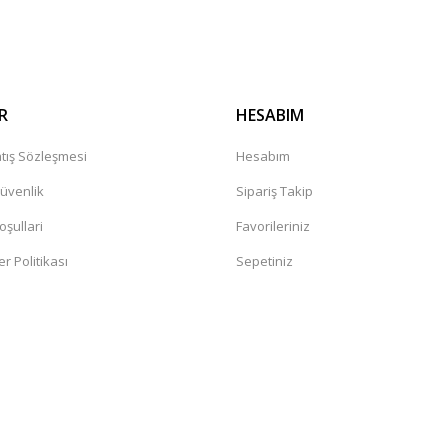
Gönder
R
HESABIM
tış Sözleşmesi
Hesabım
Güvenlik
Sipariş Takip
oşullari
Favorileriniz
er Politikası
Sepetiniz