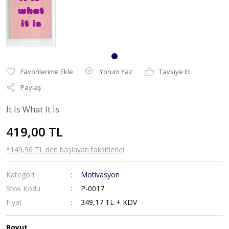
Yorum Yaz
Tavsiye Et
Paylaş
It Is What It Is
419,00 TL
*149,96 TL den başlayan taksitlerle!
Kategori
Motivasyon
Stok Kodu
P-0017
Fiyat
349,17 TL + KDV
Boyut