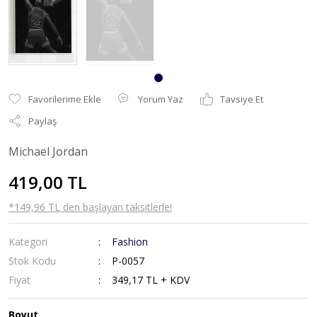
Yorum Yaz
Tavsiye Et
Paylaş
Michael Jordan
419,00 TL
*149,96 TL den başlayan taksitlerle!
Kategori
Fashion
Stok Kodu
P-0057
Fiyat
349,17 TL + KDV
Boyut