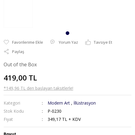
Yorum Yaz
Tavsiye Et
Paylaş
Out of the Box
419,00 TL
*149,96 TL den başlayan taksitlerle!
Kategori
Modern Art
,
İllüstrasyon
Stok Kodu
P-0230
Fiyat
349,17 TL + KDV
Boyut