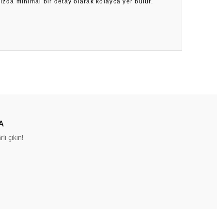
nızda minimal bir detay olarak kolayca yer bulur.
ıza iletebilirsiniz.
A
lı çıkın!