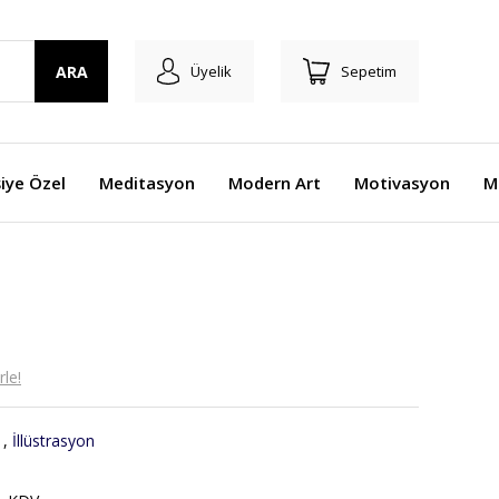
ARA
Üyelik
Sepetim
şiye Özel
Meditasyon
Modern Art
Motivasyon
M
le!
,
İllüstrasyon