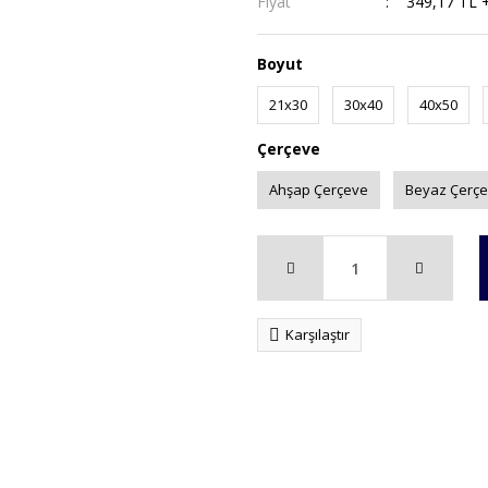
Fiyat
349,17 TL 
Boyut
21x30
30x40
40x50
Çerçeve
Ahşap Çerçeve
Beyaz Çerç
Karşılaştır