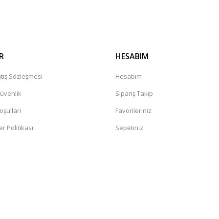
Gönder
R
HESABIM
tış Sözleşmesi
Hesabım
Güvenlik
Sipariş Takip
oşullari
Favorileriniz
er Politikası
Sepetiniz