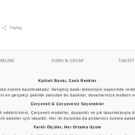
Paylaş
MLARI
SORU & CEVAP
TAKSİT
Kaliteli Baskı, Canlı Renkler
âğıda özenle basılmaktadır. Gelişmiş baskı teknolojisi sayesinde renk
sını en gerçekçi şekilde yansıtan bu baskılar, duvarlarınıza modern ve
Çerçeveli & Çerçevesiz Seçenekler
h edebilirsiniz. Çerçeveli modeller, dayanıklı ve şık tasarımlarıyla 
cih edenler için idealdir. Her iki durumda da posteriniz özenle paketl
Farklı Ölçüler, Her Ortama Uyum