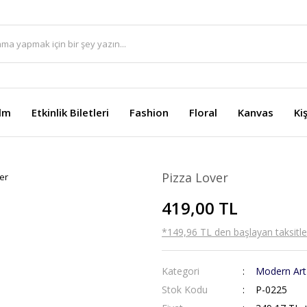
ilm
Etkinlik Biletleri
Fashion
Floral
Kanvas
Ki
Pizza Lover
419,00 TL
*149,96 TL den başlayan taksitler
Kategori
Modern Art
Stok Kodu
P-0225