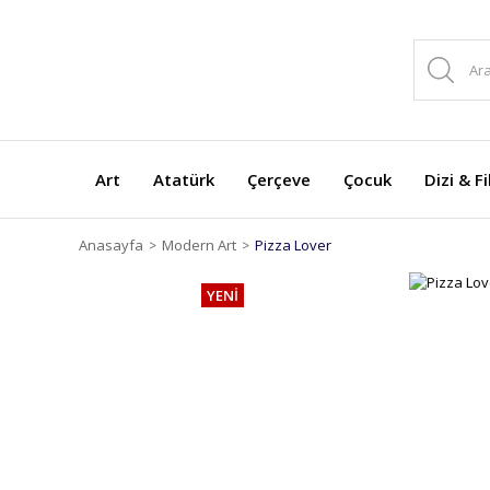
Art
Atatürk
Çerçeve
Çocuk
Dizi & F
Anasayfa
Modern Art
Pizza Lover
YENİ