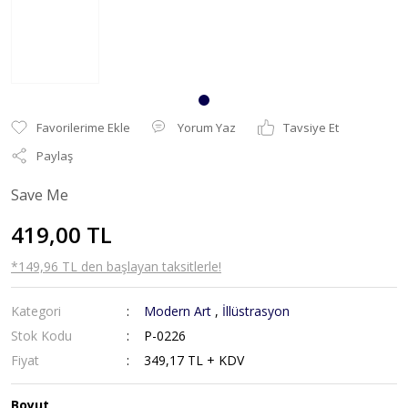
Yorum Yaz
Tavsiye Et
Paylaş
Save Me
419,00 TL
*149,96 TL den başlayan taksitlerle!
Kategori
Modern Art
,
İllüstrasyon
Stok Kodu
P-0226
Fiyat
349,17 TL + KDV
Boyut