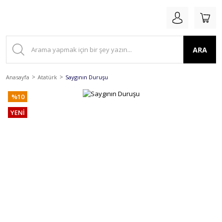
ARA
Anasayfa
Atatürk
Saygının Duruşu
%10
YENİ