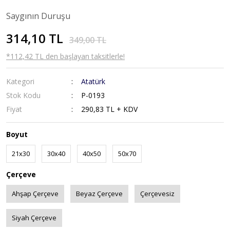
Saygının Duruşu
314,10 TL
349,00 TL
*112,42 TL den başlayan taksitlerle!
Kategori
Atatürk
Stok Kodu
P-0193
Fiyat
290,83 TL + KDV
Boyut
21x30
30x40
40x50
50x70
Çerçeve
Ahşap Çerçeve
Beyaz Çerçeve
Çerçevesiz
Siyah Çerçeve