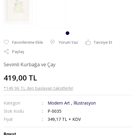
Yorum Yaz
Tavsiye Et
Paylaş
Sevimli Kurbağa ve Çay
419,00 TL
*149,96 TL den başlayan taksitlerle!
Kategori
Modern Art
,
İllüstrasyon
Stok Kodu
P-0035
Fiyat
349,17 TL + KDV
Boyut