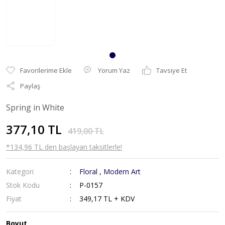
Yorum Yaz
Tavsiye Et
Paylaş
Spring in White
377,10 TL
419,00 TL
*134,96 TL den başlayan taksitlerle!
Kategori
Floral
,
Modern Art
Stok Kodu
P-0157
Fiyat
349,17 TL + KDV
Boyut