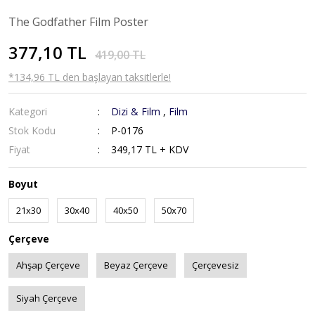
The Godfather Film Poster
377,10 TL
419,00 TL
*134,96 TL den başlayan taksitlerle!
Kategori
Dizi & Film
,
Film
Stok Kodu
P-0176
Fiyat
349,17 TL + KDV
Boyut
21x30
30x40
40x50
50x70
Çerçeve
Ahşap Çerçeve
Beyaz Çerçeve
Çerçevesiz
Siyah Çerçeve