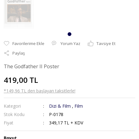
Yorum Yaz
Tavsiye Et
Paylaş
The Godfather II Poster
419,00 TL
*149,96 TL den başlayan taksitlerle!
Kategori
Dizi & Film
,
Film
Stok Kodu
P-0178
Fiyat
349,17 TL + KDV
Boyut