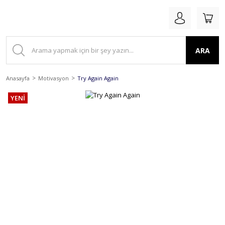
ARA
Anasayfa
Motivasyon
Try Again Again
YENİ