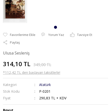
Yorum Yaz
Tavsiye Et
Paylaş
Ulusa Sesleniş
314,10 TL
349,00 TL
*112,42 TL den başlayan taksitlerle!
Kategori
Atatürk
Stok Kodu
P-0201
Fiyat
290,83 TL + KDV
Boyut