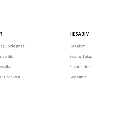
Gönder
R
HESABIM
tış Sözleşmesi
Hesabım
Güvenlik
Sipariş Takip
oşullari
Favorileriniz
er Politikası
Sepetiniz