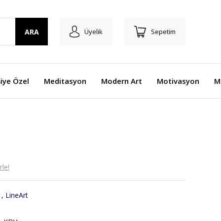
ARA
Üyelik
Sepetim
şiye Özel
Meditasyon
Modern Art
Motivasyon
M
le!
,
LineArt