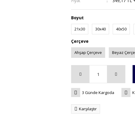
Fiyat
349,17 TL 
Boyut
21x30
30x40
40x50
Çerçeve
Ahşap Çerçeve
Beyaz Çerç
3 Günde Kargoda
K
Karşılaştır