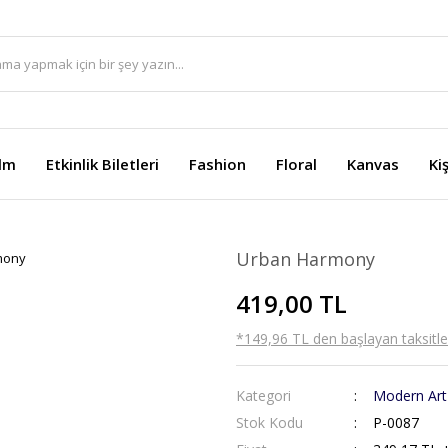
ilm
Etkinlik Biletleri
Fashion
Floral
Kanvas
Ki
Urban Harmony
419,00 TL
*149,96 TL den başlayan taksitler
Kategori
Modern Art
Stok Kodu
P-0087