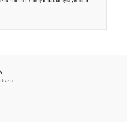
nızda minimal bir detay olarak kolayca yer bulur.
ıza iletebilirsiniz.
A
lı çıkın!