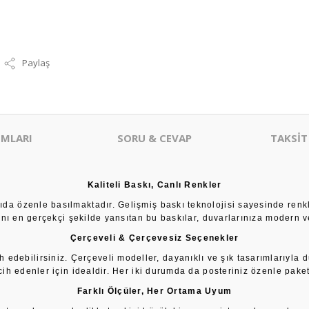
Paylaş
MLARI
SORU & CEVAP
TAKSİT
Kaliteli Baskı, Canlı Renkler
âğıda özenle basılmaktadır. Gelişmiş baskı teknolojisi sayesinde renk
sını en gerçekçi şekilde yansıtan bu baskılar, duvarlarınıza modern ve
Çerçeveli & Çerçevesiz Seçenekler
h edebilirsiniz. Çerçeveli modeller, dayanıklı ve şık tasarımlarıyla 
cih edenler için idealdir. Her iki durumda da posteriniz özenle paketl
Farklı Ölçüler, Her Ortama Uyum