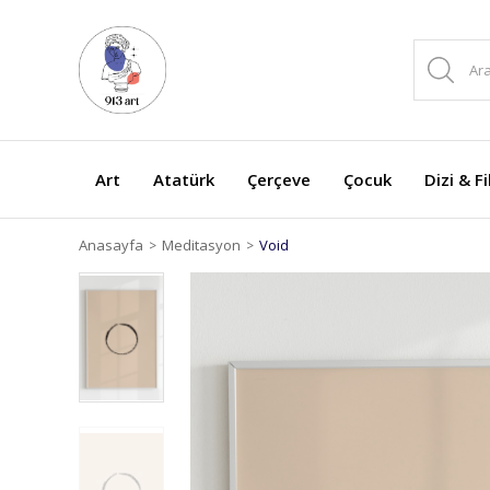
Art
Atatürk
Çerçeve
Çocuk
Dizi & F
Anasayfa
Meditasyon
Void