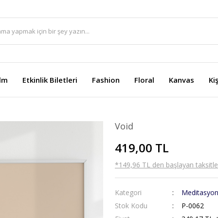
ilm
Etkinlik Biletleri
Fashion
Floral
Kanvas
Ki
Void
419,00 TL
*149,96 TL den başlayan taksitler
Kategori
Meditasyo
Stok Kodu
P-0062