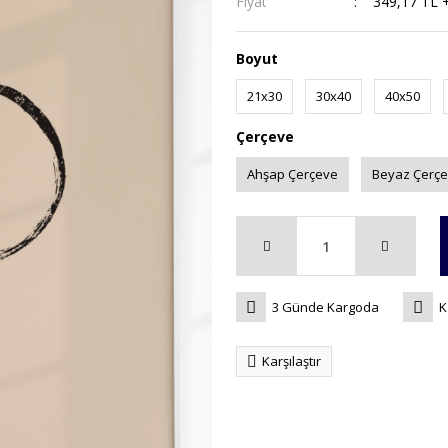
Fiyat
349,17 TL 
Boyut
21x30
30x40
40x50
Çerçeve
Ahşap Çerçeve
Beyaz Çerç
3 Günde Kargoda
K
Karşılaştır