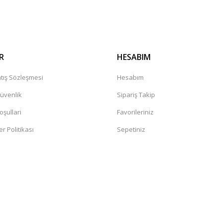
Gönder
R
HESABIM
tış Sözleşmesi
Hesabım
Güvenlik
Sipariş Takip
oşullari
Favorileriniz
er Politikası
Sepetiniz