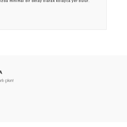
nızda minimal bir detay olarak kolayca yer bulur.
ıza iletebilirsiniz.
A
lı çıkın!