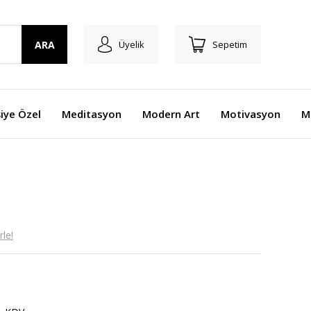
ARA
Üyelik
Sepetim
şiye Özel
Meditasyon
Modern Art
Motivasyon
M
le!
n