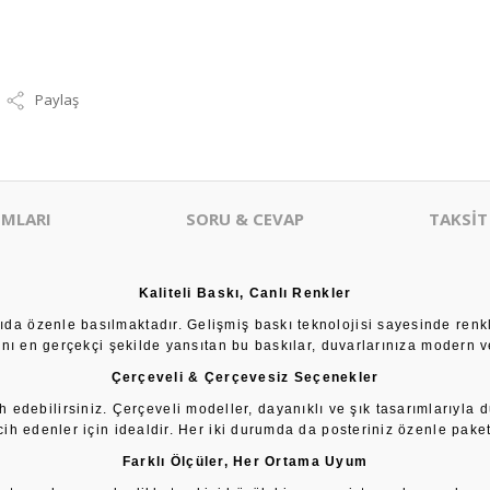
Paylaş
MLARI
SORU & CEVAP
TAKSİT
Kaliteli Baskı, Canlı Renkler
âğıda özenle basılmaktadır. Gelişmiş baskı teknolojisi sayesinde renk
sını en gerçekçi şekilde yansıtan bu baskılar, duvarlarınıza modern ve
Çerçeveli & Çerçevesiz Seçenekler
h edebilirsiniz. Çerçeveli modeller, dayanıklı ve şık tasarımlarıyla 
cih edenler için idealdir. Her iki durumda da posteriniz özenle paketl
Farklı Ölçüler, Her Ortama Uyum