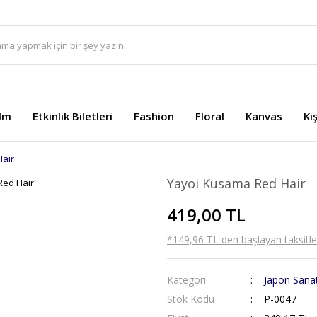
ilm
Etkinlik Biletleri
Fashion
Floral
Kanvas
Ki
air
Yayoi Kusama Red Hair
419,00 TL
*149,96 TL den başlayan taksitler
Kategori
Japon Sanat
Stok Kodu
P-0047