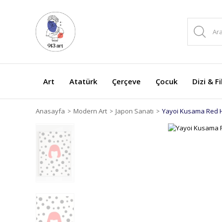
Art
Atatürk
Çerçeve
Çocuk
Dizi & F
Anasayfa
Modern Art
Japon Sanatı
Yayoi Kusama Red H