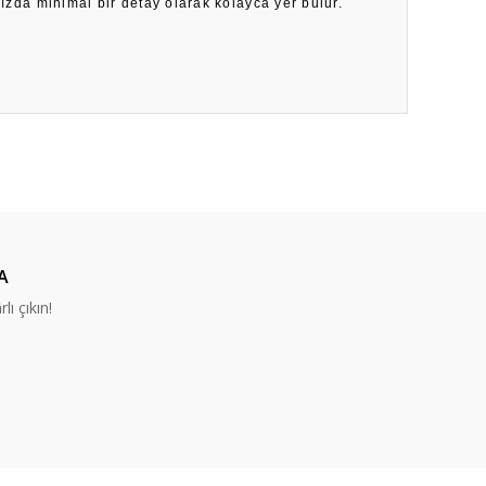
nızda minimal bir detay olarak kolayca yer bulur.
ıza iletebilirsiniz.
A
lı çıkın!