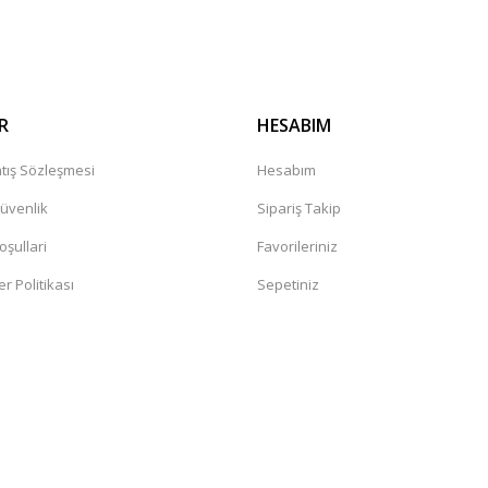
Gönder
R
HESABIM
tış Sözleşmesi
Hesabım
Güvenlik
Sipariş Takip
oşullari
Favorileriniz
er Politikası
Sepetiniz