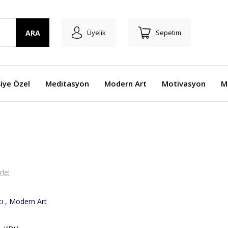
ARA
Üyelik
Sepetim
şiye Özel
Meditasyon
Modern Art
Motivasyon
M
le!
ı
,
Modern Art