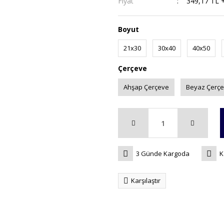
Fiyat
349,17 TL 
Boyut
21x30
30x40
40x50
Çerçeve
Ahşap Çerçeve
Beyaz Çerç
3 Günde Kargoda
K
Karşılaştır