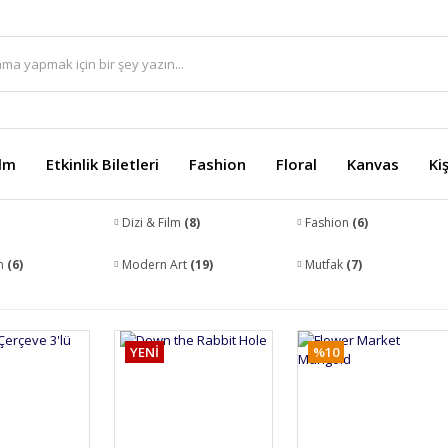
ilm
Etkinlik Biletleri
Fashion
Floral
Kanvas
Ki
Dizi & Film
(8)
Fashion
(6)
on
(6)
Modern Art
(19)
Mutfak
(7)
YENİ
%10