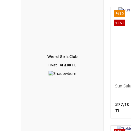
%10
YENİ
Wierd Girls Club
Fiyat :
419,00 TL
Sun Salu
377,10
TL