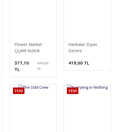
Flower Market
Harikalar Diyarı
Çiçekli Kızılcık
Deseni
377,10
419,00 TL
419,00
TL
TL
YENİ
YENİ