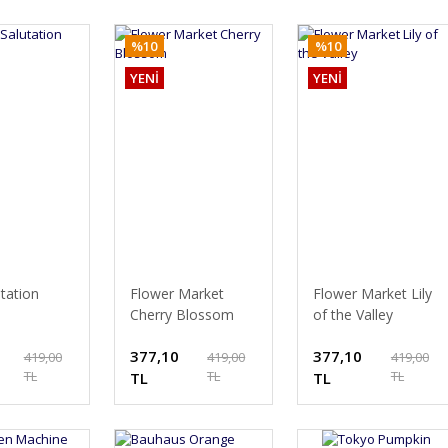
%10
%10
YENİ
YENİ
tation
Flower Market
Flower Market Lily
Cherry Blossom
of the Valley
377,10
377,10
419,00
419,00
419,00
TL
TL
TL
TL
TL