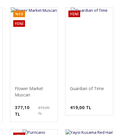
%10
YENİ
YENİ
Flower Market
Guardian of Time
Muscari
377,10
419,00 TL
419,00
TL
TL