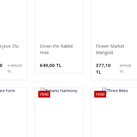
rçeve 3'lü
Down the Rabbit
Flower Market
Hole
Marigold
20
649,00 TL
377,10
1.499,00
419,00
TL
TL
TL
YENİ
YENİ