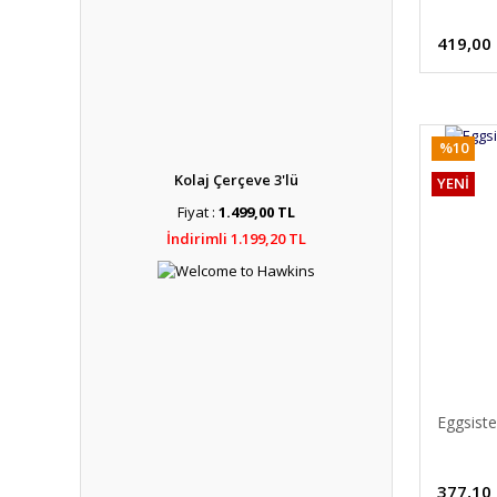
419,00
%10
Kolaj Çerçeve 3'lü
YENİ
Fiyat :
1.499,00 TL
İndirimli 1.199,20 TL
Eggsiste
377,10