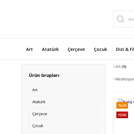
Art
Atatürk
Çerçeve
Çocuk
Dizi & F
Art
(5)
Ürün Grupları
Meditasy
Art
Atatürk
%20
Çerçeve
YENİ
Çocuk