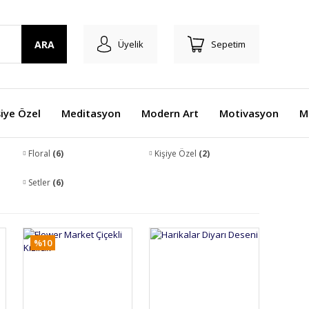
ARA
Üyelik
Sepetim
şiye Özel
Meditasyon
Modern Art
Motivasyon
M
Floral
(6)
Kişiye Özel
(2)
Setler
(6)
%10