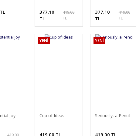
 TL
377,10
377,10
419,00
419,00
TL
TL
TL
TL
YENİ
YENİ
ntial Joy
Cup of Ideas
Seriously, a Pencil
419,00 TL
419,00 TL
419,00