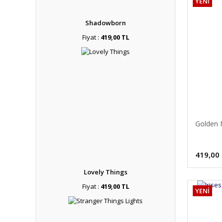
YENİ
Shadowborn
Fiyat :
419,00 TL
Golden 
419,00
Lovely Things
Fiyat :
419,00 TL
YENİ