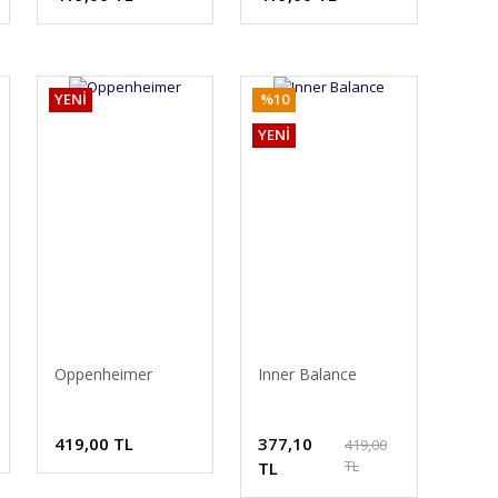
YENİ
%10
YENİ
Oppenheimer
Inner Balance
419,00 TL
377,10
419,00
TL
TL