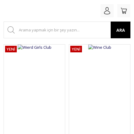
ARA
YENİ
YENİ