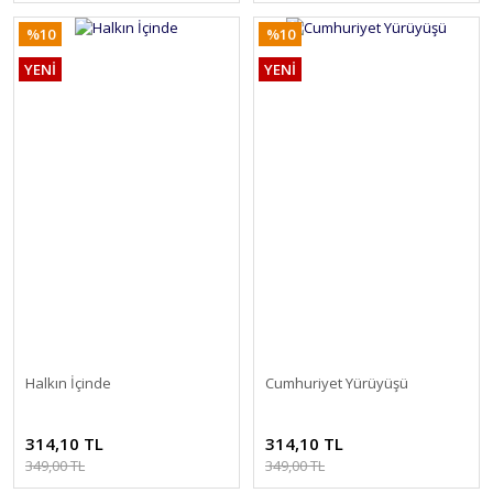
%10
%10
YENİ
YENİ
Halkın İçinde
Cumhuriyet Yürüyüşü
314,10 TL
314,10 TL
349,00 TL
349,00 TL